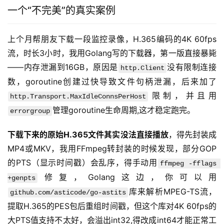
一个“不完美”的真实案例
上个月帮朋友下载一段监控录像，H.365编码的4K 60fps
流，时长3小时，我用Golang写的下载器，第一版直接暴毙
——内存泄漏到16GB，原因是
没有限制连接
http.Client
数，goroutine创建过快导致文件句柄泄漏，后来加了
限制，并且用
http.Transport.MaxIdleConnsPerHost
管理goroutine生命周期,这才稳定跑完。
errorgroup
下载下来的原始H.365文件其实没法直接播放
，得先封装成
MP4或MKV，我用FFmpeg转封装的时候发现，部分GOP
的PTS（显示时间戳）会乱序，得手动用
ffmpeg -fflags 
修复，Golang这边，你可以用
+genpts
库来解析MPEG-TS流，
github.com/asticode/go-astits
提取H.365的PES包后重组时间戳，但这个库对4K 60fps的
大PTS值支持不太好，会溢出int32,得改成int64才能正常工