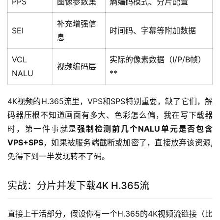
PPS
图像参数集
熵编码模式、分片配置
补充增强信
SEI
时间码、字幕等附加数据
息
VCL
实际的像素数据（I/P/B帧）
视频编码层
NALU
**
4K视频的H.365流里，VPS和SPS特别重要，缺了它们，解
码器压根不知道画面有多大、色彩怎么偏，我在写下载器
时，第一件事就是
强制检测前几个NALU单元是否包含
VPS+SPS
，如果被服务端截断或加密了，直接放弃该资源,
免得下到一半发现转不了码。
实战：分片并发下载4K H.365流
直接上干活部分，假设你有一个H.365的4K视频流链接（比