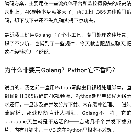
编码方案，主要用在一些流媒体平台和监控摄像头的超高清
录制上，4K视频本身就够大了，再加上H.365这种偏门编
码，想下载下来还不失真,确实得下点功夫。
最近我正好用Golang写了个小工具，专门处理这种场景，
踩了不少坑，也摸到了一些规律，今天就当跟朋友聊天,把
这些经验摊开了说说。
为什么非要用Golang？Python它不香吗？
说真的，我之前一直用Python写爬虫和视频处理脚本，直
到碰到H.365编码的4K视频流，Python处理单线程网络请
求还行，一旦涉及高并发分片下载、内存缓冲管理、二进制
流解析，那速度简直让人抓狂，Golang不一样，它的
goroutine天生就是干这活的——启动几千个并发下载分
片，内存开销才几十MB,这在Python里根本不敢想。