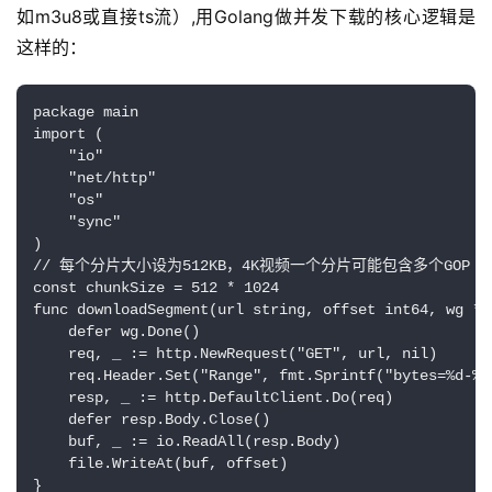
如m3u8或直接ts流）,用Golang做并发下载的核心逻辑是
这样的：
package main

import (

    "io"

    "net/http"

    "os"

    "sync"

)

// 每个分片大小设为512KB，4K视频一个分片可能包含多个GOP

const chunkSize = 512 * 1024

func downloadSegment(url string, offset int64, wg *s
    defer wg.Done()

    req, _ := http.NewRequest("GET", url, nil)

    req.Header.Set("Range", fmt.Sprintf("bytes=%d-%d
    resp, _ := http.DefaultClient.Do(req)

    defer resp.Body.Close()

    buf, _ := io.ReadAll(resp.Body)

    file.WriteAt(buf, offset)

}