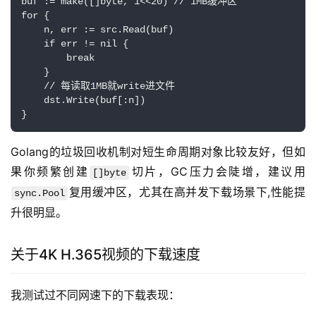
buf := make([]byte, 1<<20) // 1MB缓冲区

for {

    n, err := src.Read(buf)

    if err != nil {

        break

    }

    // 每读取1MB就write进文件

    dst.Write(buf[:n])

}
Golang的垃圾回收机制对短生命周期对象比较友好，但如
果你频繁创建
切片，GC压力会陡增，建议用
[]byte
复用缓冲区，尤其在高并发下载场景下,性能提
sync.Pool
升很明显。
关于4K H.365视频的下载速度
我测试过不同网速下的下载表现：