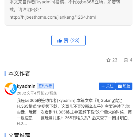
本文来自作者[kyadmin]投稿，不代表be365立场，如若转
载，请注明出处：
http://hljbesthome.com/jiankang/1264.html
赞
(23)
23
4
本文作者
kyadmin
签约作者
关注
私信
2032
文章
4
评论
23
粉丝
我是be365的签约作者[kyadmin],本篇文章《用Golang搞定
H.365格式4K视频下载，这事儿还真没那么玄乎》主要讲述了:说
实话，我第一次看到“H.365格式4K视频下载”这个需求的时候，第
一反应是——这玩意儿跟H.265有啥关系？后来查了一圈才明白，
H.3...
文章推荐