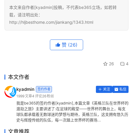
本文来自作者[kyadmin]投稿，不代表be365立场，如若转
载，请注明出处：
http://hljbesthome.com/jiankang/1343.html
赞
(26)
26
4
本文作者
kyadmin
签约作者
关注
私信
1999
文章
4
评论
26
粉丝
我是be365的签约作者[kyadmin],本篇文章《英格兰队在世界杯的
渡劫之旅》主要讲述了:在足球的殿堂——世界杯的舞台上，每支
球队都承载着无数球迷的梦想与期待，英格兰队，这支拥有悠久历
史与辉煌传统的队伍，每一次踏上世界杯的赛场...
文章推荐