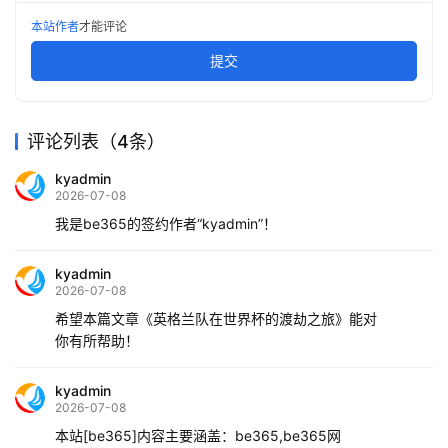
本站作者
才能评论
提交
评论列表（4条）
kyadmin
2026-07-08
我是be365的签约作者“kyadmin”！
kyadmin
2026-07-08
希望本篇文章《英格兰队在世界杯的渡劫之旅》能对
你有所帮助！
kyadmin
2026-07-08
本站[be365]内容主要涵盖：be365,be365网