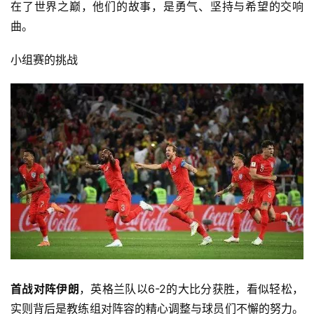
在了世界之巅，他们的故事，是勇气、坚持与希望的交响
曲。
小组赛的挑战
首战对阵伊朗
，英格兰队以6-2的大比分获胜，看似轻松，
实则背后是教练组对阵容的精心调整与球员们不懈的努力。