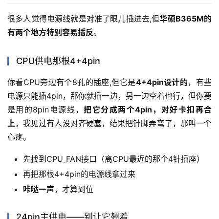
很多人觉得电源线就是对准了眼儿插进去,但
华硕B365M的
有两个地方特别容易插反
。
CPU供电那根4+4pin
你看CPU旁边有个8孔的插座,但它是
4+4pin设计的
，有些
电源只能插4pin，那你就插一边，另一边空着也行，但你要
是用的8pin电源线，
把它分成两个4pin，对好卡扣再合
上
，我见过有人没对齐硬塞，结果把针脚弄弯了，那叫一个
心疼。
先找到CPU_FAN接口（离CPU最近的那个4针插座）
再把那根4+4pin的电源线拿过来
咔哒一声
，才算到位
24pin主供电——别让它翘着