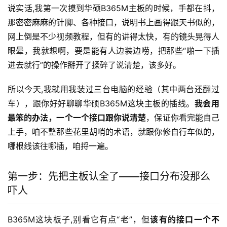
说实话,我第一次摸到华硕B365M主板的时候，手都在抖，
那密密麻麻的针脚、各种接口，说明书上画得跟天书似的，
网上倒是不少视频教程，但有的讲得太快，有的镜头晃得人
眼晕，我就想啊，要是能有人边装边唠，把那些“啪一下插
进去就行”的操作掰开了揉碎了说清楚，该多好。
所以今天,我就用我装过三台电脑的经验（其中两台还翻过
车），跟你好好聊聊华硕B365M这块主板的插线。
我会用
最笨的办法，一个一个接口跟你说清楚
，保证你看完能自己
上手，咱不整那些花里胡哨的术语，就跟你修自行车似的，
哪根线该往哪插，咱捋一遍。
第一步：先把主板认全了——接口分布没那么
吓人
B365M这块板子,别看它有点“老”，但
该有的接口一个不