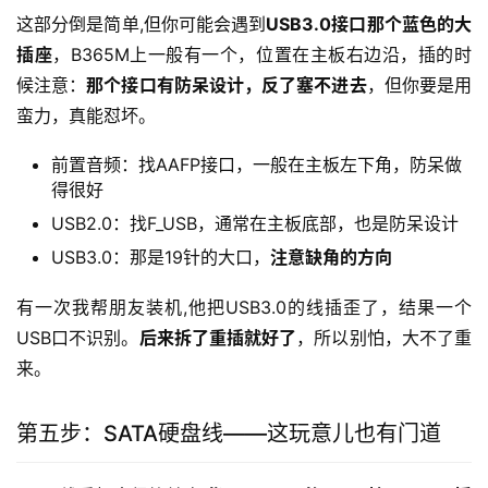
这部分倒是简单,但你可能会遇到
USB3.0接口那个蓝色的大
插座
，B365M上一般有一个，位置在主板右边沿，插的时
候注意：
那个接口有防呆设计，反了塞不进去
，但你要是用
蛮力，真能怼坏。
前置音频：找AAFP接口，一般在主板左下角，防呆做
得很好
USB2.0：找F_USB，通常在主板底部，也是防呆设计
USB3.0：那是19针的大口，
注意缺角的方向
有一次我帮朋友装机,他把USB3.0的线插歪了，结果一个
USB口不识别。
后来拆了重插就好了
，所以别怕，大不了重
来。
第五步：SATA硬盘线——这玩意儿也有门道