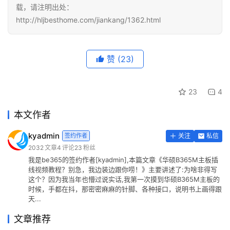
载，请注明出处：
http://hljbesthome.com/jiankang/1362.html
赞
(23)
23
4
本文作者
kyadmin
签约作者
关注
私信
2032
文章
4
评论
23
粉丝
我是be365的签约作者[kyadmin],本篇文章《华硕B365M主板插
线视频教程？别急，我边装边跟你唠！》主要讲述了:为啥非得写
这个？因为我当年也懵过说实话,我第一次摸到华硕B365M主板的
时候，手都在抖，那密密麻麻的针脚、各种接口，说明书上画得跟
天...
文章推荐