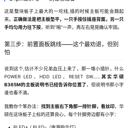
这是整块板子上最大的一坨线,插的时候主板可能会翘起
来。
正确做法是把主板垫平，一只手按住插座背面，另一只
手均匀用力往下按
，听到“啪”一声，再左右晃晃确认牢固。
第三步：前置面板跳线——这个最劝退，但别
怕
说到这个,估计不少兄弟血压上来了，那一堆小插针，什么
POWER LED、HDD LED、RESET SW……
其实华硕
B365M的主板说明书已经告诉你位置了
，但说明书那小字
谁也看不清。
我教你个笨办法：
找到主板右下角那一排针脚，看丝印
，华
硕在这块板子上标的还算良心，每个针脚旁边都有小字：
PLED+ / PLED-（电源指示灯）