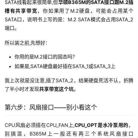
SATA线看起来很简单,但
华硕B365M的SATA接口跟M.2插
槽有共享带宽
，你如果用了M.2硬盘，可能会占用某个
SATA口，说明书上写的是：M.2 SATA模式会占用SATA_2
端口。
所以装之前,先想好：
你用的是M.2接口的固态吗？
如果是,SATA硬盘最好插在SATA_1或SATA_3上
我上次就是没注意,插了SATA_2，结果硬盘死活不认，折腾
了半小时才发现
共享带宽这个坑
。
第六步：风扇接口——别小看这个
CPU风扇必须插在CPU_FAN上,
CPU_OPT是水冷泵用的
，
别搞混，B365M上一般还有两三个系统风扇接口