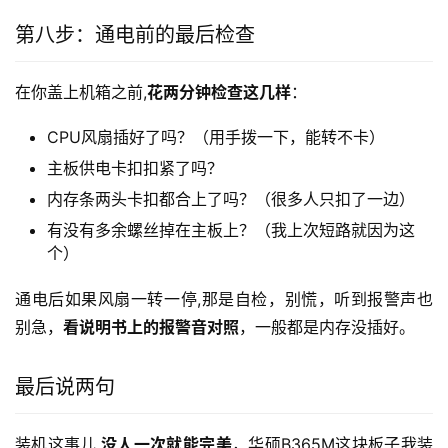
第八步：通电前的最后检查
在你盖上机箱之前,
花两分钟检查这几样
：
CPU风扇插好了吗？（用手拨一下，能转不卡）
主板供电卡扣扣紧了吗？
内存条两头卡扣都合上了吗？（很多人只扣了一边）
有没有多余螺丝掉在主板上？（我上次短路就因为这
个）
通电后如果风扇一转一停,那是自检，别慌，听到报警声也
别急，
看说明书上的报警音对照
，一般都是内存没插好。
最后说两句
装机这事儿,
没人一次就能完美
，华硕B365M这块板子我装