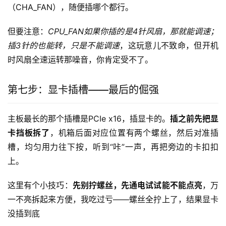
（CHA_FAN），随便插哪个都行。
但要注意：
CPU_FAN如果你插的是4针风扇，那就能调速；
插3针的也能转，只是不能调速
，这玩意儿不致命，但开机
时风扇全速运转那噪音，你肯定受不了。
第七步：显卡插槽——最后的倔强
主板最长的那个插槽是PCIe x16，插显卡的。
插之前先把显
卡挡板拆了
，机箱后面对应位置有两个螺丝，然后对准插
槽，均匀用力往下按，听到“咔”一声，再把旁边的卡扣扣
上。
这里有个小技巧：
先别拧螺丝，先通电试试能不能点亮
，万
一不亮拆起来方便，我吃过亏——螺丝全拧上了，结果显卡
没插到底