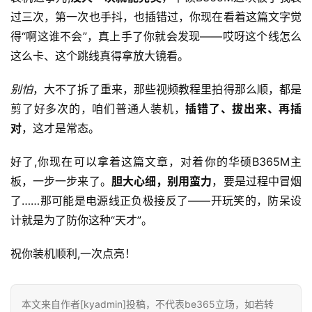
过三次，第一次也手抖，也插错过，你现在看着这篇文字觉
得“啊这谁不会”，真上手了你就会发现——哎呀这个线怎么
这么卡、这个跳线真得拿放大镜看。
别怕
，大不了拆了重来，那些视频教程里拍得那么顺，都是
剪了好多次的，咱们普通人装机，
插错了、拔出来、再插
对
，这才是常态。
好了,你现在可以拿着这篇文章，对着你的华硕B365M主
板，一步一步来了。
胆大心细，别用蛮力
，要是过程中冒烟
了……那可能是电源线正负极接反了——开玩笑的，防呆设
计就是为了防你这种“天才”。
祝你装机顺利,一次点亮！
本文来自作者[kyadmin]投稿，不代表be365立场，如若转