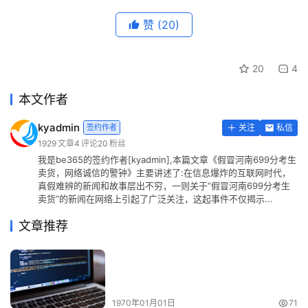
赞
(20)
20
4
本文作者
kyadmin
签约作者
关注
私信
1929
文章
4
评论
20
粉丝
我是be365的签约作者[kyadmin],本篇文章《假冒河南699分考生
卖货，网络诚信的警钟》主要讲述了:在信息爆炸的互联网时代，
真假难辨的新闻和故事层出不穷，一则关于“假冒河南699分考生
卖货”的新闻在网络上引起了广泛关注，这起事件不仅揭示...
文章推荐
1970年01月01日
71