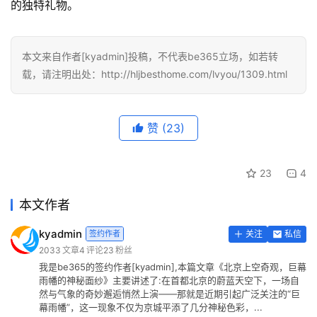
的独特礼物。
本文来自作者[kyadmin]投稿，不代表be365立场，如若转
载，请注明出处：http://hljbesthome.com/lvyou/1309.html
赞
(23)
23
4
本文作者
kyadmin
签约作者
关注
私信
2033
文章
4
评论
23
粉丝
我是be365的签约作者[kyadmin],本篇文章《北京上空奇观，巨幕
雨幡的神秘面纱》主要讲述了:在首都北京的蔚蓝天空下，一场自
然与气象的奇妙邂逅悄然上演——那就是近期引起广泛关注的“巨
幕雨幡”，这一现象不仅为京城平添了几分神秘色彩，...