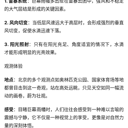
1. 雷暴系统
：巨幕雨幡多出现在雷暴云团中，强风和不稳定
的大气层结是形成的关键因素。
2. 风向切变
：当低层风速远大于高层时，会形成强烈的垂直
风切变，促使水滴迅速下落。
3. 阳光照射
：只有在阳光充足、角度适宜的情况下，水滴
才能形成明显的光亮效果。
观测体验
地点
：北京的多个观测点如奥林匹克公园、国家体育场等地
都曾目击到这一奇观，站在高处远眺，只见天空如同一幅流
动的画卷，蔚为壮观。
感受
：目睹巨幕雨幡时，人们往往会感受到一种难以言喻的
震撼与宁静，它不仅是一种视觉上的享受，更像是对自然力
量的深刻体悟。