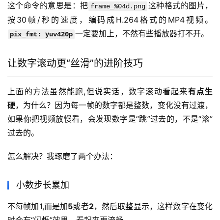
这个命令的意思是：把
这种格式的图片，
frame_%04d.png
按30帧/秒的速度，编码成H.264格式的MP4视频。
一定要加上，不然有些播放器打不开。
pix_fmt: yuv420p
让数字滚动更“丝滑”的进阶技巧
上面的方法虽然能跑,但说实话，数字滚动看起来
有点生
硬
，为什么？因为每一帧的数字都是整数，变化没有过渡，
如果你把视频放慢看，会发现数字是“跳”过去的，不是“滚”
过去的。
怎么解决？我琢磨了两个办法：
小数步长累加
不每帧加1,而是加
5
或者
2
，然后取整显示，这样数字在变化