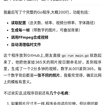
我最后写了个完整的Go程序,大概200行，功能包括：
读取配置
（总天数、帧率、视频分辨率、字体路径）
生成每一帧
（带数字的图片，可叠加背景）
调用FFmpeg合成视频
自动清理临时文件
这个程序放到GitHub上,朋友直接
就跑起
go run main.go
来了，他把他家娃365天的照片按日期命名好，丢到程序
里，生成了一个2分多钟的视频，数字从001滚到365，每
一个数字背后都是
一张不同的照片
，我看完觉得，确实比网
上的模板有意义。
不过说实话,这程序目前还有
几个小毛病
：
如果照片尺寸不一样,程序会自适应拉伸，但比例可能