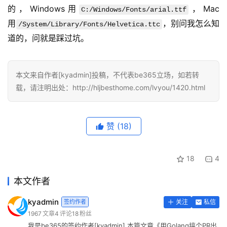
的，Windows用
，Mac
C:/Windows/Fonts/arial.ttf
用
，别问我怎么知
/System/Library/Fonts/Helvetica.ttc
道的，问就是踩过坑。
本文来自作者[kyadmin]投稿，不代表be365立场，如若转
载，请注明出处：http://hljbesthome.com/lvyou/1420.html
赞
(18)
18
4
本文作者
kyadmin
签约作者
关注
私信
1967
文章
4
评论
18
粉丝
我是be365的签约作者[kyadmin],本篇文章《用Golang搞个PR出