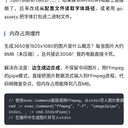
了
，结果换到Windows电脑上直接
/usr/share/fonts/...
崩了，后来改成
从配置文件读取字体路径
，或者用
go-
把字体打包进二进制文件。
assets
内存占用爆炸
生成3650张1920x1080的图片是什么概念？每张图片大约
8MB（未压缩），总共接近30GB！我的电脑直接卡死。
解决办法是：
边生成边合成
，不保留中间图片，用FFmpeg
的pipe模式，直接把图片数据流式输入到FFmpeg进程，代
码稍微复杂点，但内存占用能降到几百MB。
// 使用exec.Command直接调用FFmpeg，从stdin写入图片数据

cmd := exec.Command("ffmpeg", "-f", "image2pipe", "-
stdin, _ := cmd.StdinPipe()

// 在循环中生成图片并写入stdin