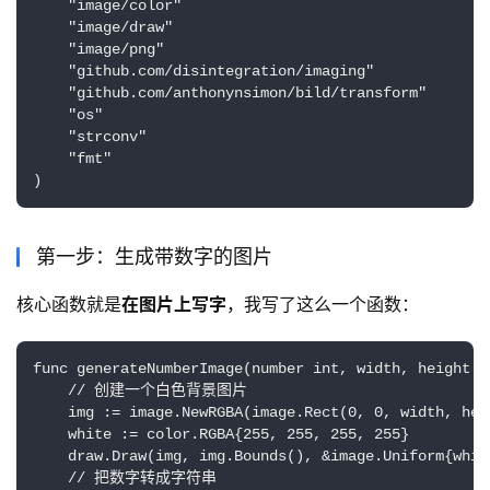
    "image/color"

    "image/draw"

    "image/png"

    "github.com/disintegration/imaging"

    "github.com/anthonynsimon/bild/transform"

    "os"

    "strconv"

    "fmt"

)
第一步：生成带数字的图片
核心函数就是
在图片上写字
，我写了这么一个函数：
func generateNumberImage(number int, width, height in
    // 创建一个白色背景图片

    img := image.NewRGBA(image.Rect(0, 0, width, heig
    white := color.RGBA{255, 255, 255, 255}

    draw.Draw(img, img.Bounds(), &image.Uniform{whit
    // 把数字转成字符串
