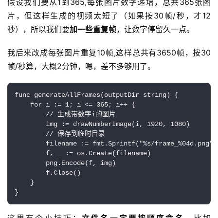
假设我们要从1到365,每张图片数字递增，总共365张图
片，但这样生成的视频太短了（如果按30帧/秒，才12
秒），所以我们要
加一些重复帧
，让数字停留久一点。
我后来改成每张图片重复10帧,这样总共有3650帧，按30
帧/秒算，大概2分钟，嗯，差不多够用了。
func generateAllFrames(outputDir string) {

    for i := 1; i <= 365; i++ {

        // 生成带数字i的图片

        img := drawNumberImage(i, 1920, 1080)

        // 保存到临时目录

        filename := fmt.Sprintf("%s/frame_%04d.png", 
        f, _ := os.Create(filename)

        png.Encode(f, img)

        f.Close()

    }

}