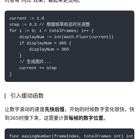
时会有“闪烁”效果，看起来更流畅。
current := 1.0

step := 0.3 // 根据帧率和总时长调整

for i := 0; i < totalFrames; i++ {

    displayNum := int(math.Floor(current))

    if displayNum > 365 {

        displayNum = 365

    }

    // 生成图片...

    current += step

}
引入缓动函数
让数字滚动的速度
先快后慢
，开始的时候数字变化很快，快
到365时慢下来，这需要计算
每帧的数字位置
。
func easingNumber(frameIndex, totalFrames int) int {
