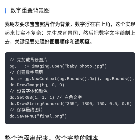
数字重叠背景图
我朋友要求
宝宝照片作为背景
，数字浮在右上角，这个实现
起来其实不复杂：先生成背景图，然后把数字文字绘制上
去，关键是要处理好
图层顺序
和
透明度
。
// 先加载背景图片

bg, _ := imaging.Open("baby_photo.jpg")

// 创建数字图层

dc := gg.NewContext(bg.Bounds().Dx(), bg.Bounds().Dy(
dc.DrawImage(bg, 0, 0)

// 设置字体和颜色

dc.SetRGB(1, 1, 1) // 白色文字

dc.DrawStringAnchored("365", 1800, 150, 0.5, 0.5)

// 保存最终图片

dc.SavePNG("final.png")
整个流程串起来，做个完整的脚本