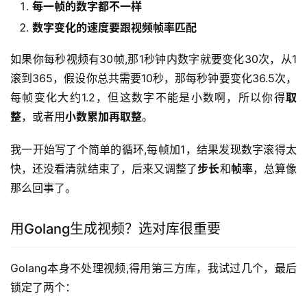
每一帧的数字都不一样
数字变化的速度要跟视频帧率匹配
如果你每秒视频有30帧,那1秒钟内数字就要变化30次，从1
滚到365，假设你总共需要10秒，那每秒钟要变化36.5次，
每帧变化大约1.2，但这数字不能是小数啊，所以你得
取
整
，或者用
小数累加再取整
。
我一开始写了个简单的循环,每帧加1，结果发现数字滚得太
快，还没看清就结束了，后来又调整了
步长
和
帧率
，总算像
那么回事了。
用Golang生成视频？选对库很重要
Golang本身不处理视频,得用第三方库，我试过几个，最后
锁定了两个：