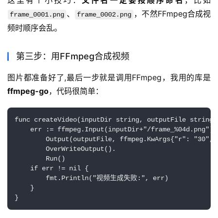
这里有个小技巧：
文件名一定要按顺序命名
，比如
、
，不然FFmpeg合成视
frame_0001.png
frame_0002.png
频时顺序会乱。
第三步：用FFmpeg合成视频
图片都准备好了,最后一步就是调用FFmpeg，我用的库是
ffmpeg-go
，代码很简单：
func createVideo(inputDir string, outputFile string) 
    err := ffmpeg.Input(inputDir+"/frame_%04d.png").

        Output(outputFile, ffmpeg.KwArgs{"r": "30", 
        OverWriteOutput().

        Run()

    if err != nil {

        fmt.Println("视频生成失败:", err)

    }

}