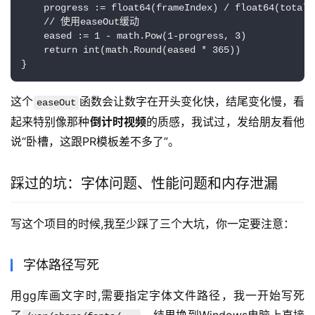
    progress := float64(frameIndex) / float64(totalFr
    // 使用easeOut缓动

    eased := 1 - math.Pow(1-progress, 3)

    return int(math.Round(eased * 365))

}
这个
函数会让数字在开头变化快，结尾变化慢，看
easeOut
起来特别像那种
倒计时视频
的质感，我试过，发给朋友看他
说“卧槽，这跟PR模板差不多了”。
踩过的坑：字体问题、性能问题和内存泄漏
写这个项目的时候,我至少踩了三个大坑，你一定要注意：
字体路径写死
用gg库画文字时,需要指定字体文件路径，我一开始写死