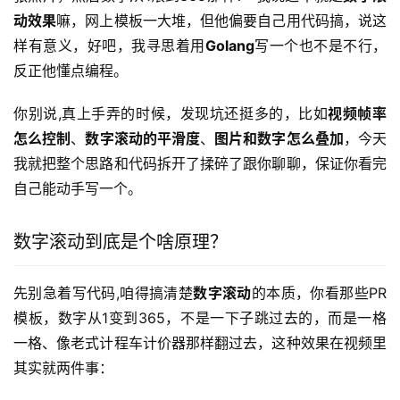
动效果
嘛，网上模板一大堆，但他偏要自己用代码搞，说这
样有意义，好吧，我寻思着用
Golang
写一个也不是不行，
反正他懂点编程。
你别说,真上手弄的时候，发现坑还挺多的，比如
视频帧率
怎么控制
、
数字滚动的平滑度
、
图片和数字怎么叠加
，今天
我就把整个思路和代码拆开了揉碎了跟你聊聊，保证你看完
自己能动手写一个。
数字滚动到底是个啥原理？
先别急着写代码,咱得搞清楚
数字滚动
的本质，你看那些PR
模板，数字从1变到365，不是一下子跳过去的，而是一格
一格、像老式计程车计价器那样翻过去，这种效果在视频里
其实就两件事：