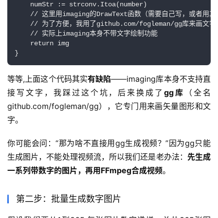
    numStr := strconv.Itoa(number)

    // 这里用imaging的DrawText函数（需要自己写，或者用其
    // 为了方便，我用了github.com/fogleman/gg库来画文字

    // 实际上imaging本身不带文字绘制功能

    return img

}
等等,上面这个代码其实
有缺陷
——imaging库本身不支持直
接写文字，我踩过这个坑，后来换成了
gg库
（全名
github.com/fogleman/gg），它专门用来画矢量图形和文
字。
你可能会问：“那为啥不直接用gg生成视频？”因为gg只能
生成图片，不能处理视频流，所以我们还是老办法：
先生成
一系列带数字的图片，再用FFmpeg合成视频
。
第二步：批量生成数字图片