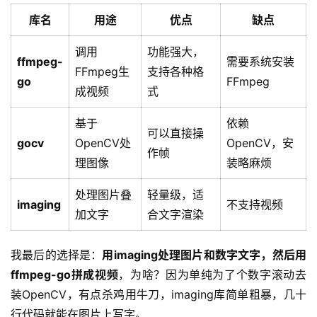
库名
用途
优点
缺点
调用
功能强大，
ffmpeg-
需要系统安装
FFmpeg生
支持各种格
go
FFmpeg
成视频
式
基于
依赖
可以直接操
gocv
OpenCV处
OpenCV，安
作帧
理图像
装略麻烦
处理图片叠
轻量级，适
imaging
不支持视频
加文字
合文字渲染
我最后的选择是：
用imaging处理图片和数字文字，然后用
ffmpeg-go拼成视频
，为啥？因为单纯为了个数字滚动去
装OpenCV，有点杀鸡用牛刀，imaging库简单粗暴，几十
行代码就能在图片上写字。