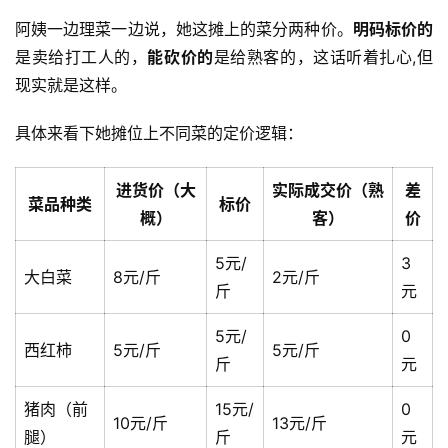
阿姨一边理菜一边说，她这摊上的菜分两种价。
明码标价的
是卖给打工人的，
能砍价的
是给熟客的，这话听着扎心,但
现实就是这样。
具体来看下她摊位上不同菜的定价逻辑：
进货价（大
实际成交价（熟
差
菜品种类
标价
概）
客）
价
5元/
3
大白菜
8元/斤
2元/斤
斤
元
5元/
0
西红柿
5元/斤
5元/斤
斤
元
猪肉（前
15元/
0
10元/斤
13元/斤
腿）
斤
元