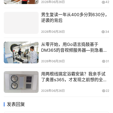
2026年06月26日
42
男生复读一年从400多分到630分，
逆袭的背后
2026年06月26日
34
从零开始，用Go语言捣鼓基于
DM365的音视频服务器—别急着下
载PDF，先聊聊这个设计思路
2026年06月26日
31
用两根线搞定浴霸安装？我亲手试
了奥普s365，才发现之前想的全错
了
2026年06月26日
22
发表回复