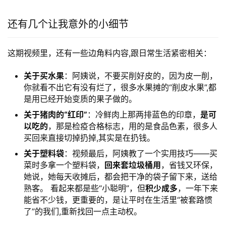
还有几个让我意外的小细节
这期视频里，还有一些边角料内容,跟日常生活紧密相关：
关于买水果
：阿姨说，不要买削好皮的，因为皮一削，
你就看不出它有没有烂了，很多水果摊的“削皮水果”,都
是用已经开始变质的果子做的。
关于猪肉的“红印”
：冷鲜肉上那两排蓝色的印章，
是可
以吃的
，那是检疫合格标志，用的是食品色素，很多人
买回来直接切掉扔掉,其实是在扔钱。
关于塑料袋
：视频最后，阿姨教了一个实用技巧——买
菜时多拿一个塑料袋，
回来套垃圾桶用
，省钱又环保，
她说，她每天收摊后，都会把干净的袋子留下来，送给
熟客。 看起来都是些“小聪明”，但
积少成多
，一年下来
能省不少钱，更重要的，是让平时在生活里“被套路惯
了”的我们,重新找回一点主动权。