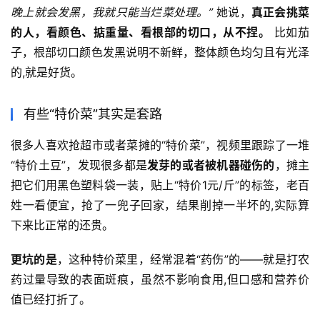
晚上就会发黑，我就只能当烂菜处理。”
 她说，
真正会挑菜
的人，看颜色、掂重量、看根部的切口，从不捏。
 比如茄
子，根部切口颜色发黑说明不新鲜，整体颜色均匀且有光泽
的,就是好货。
有些“特价菜”其实是套路
很多人喜欢抢超市或者菜摊的“特价菜”，视频里跟踪了一堆
“特价土豆”，发现很多都是
发芽的或者被机器碰伤的
，摊主
把它们用黑色塑料袋一装，贴上“特价1元/斤”的标签，老百
姓一看便宜，抢了一兜子回家，结果削掉一半坏的,实际算
下来比正常的还贵。
更坑的是
，这种特价菜里，经常混着“药伤”的——就是打农
药过量导致的表面斑痕，虽然不影响食用,但口感和营养价
值已经打折了。