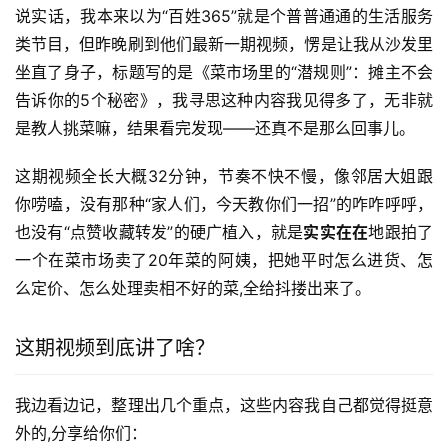
说实话，我本来以为“百姓365”就是个普普通通的生活服务
类节目，但昨晚刷到他们最新一期视频，愣是让我从沙发里
坐直了身子，标题写的是《菜市场里的“潜规则”：摊主不会
告诉你的5个秘密》，我寻思这种内容我见得多了，无非就
是教人挑菜嘛，结果看完发现——还真不是那么回事儿。
这期视频全长大概32分钟，节奏不快不慢，像邻居大姐跟
你唠嗑，没有那种“家人们，今天教你们一招”的咋咋呼呼，
也没有“点赞收藏转发”的硬广植入，就是
实实在在
地跟拍了
一个在菜市场卖了20年菜的阿姨，把她平时怎么进货、怎
么定价、怎么处理卖相不好的菜,全给抖搂出来了。
这期视频到底讲了啥？
我边看边记，整理出几个重点，这些内容我自己都觉得挺意
外的,分享给你们：