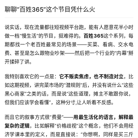
聊聊“百姓365”这个节目凭什么火
说实话，现在流量都往短视频平台跑，能有人愿意花半小时
做一档“慢生活”的节目，挺难得的。
百姓365
这个系列，每
期都找一个老百姓最常见的场景——买菜、看病、交水电
费、甚至是怎么跟物业吵架——然后把一个行业的“内幕”掰
开揉碎了讲。
我特别喜欢它的一点是：
它不贩卖焦虑，也不制造对立
，比
如这期视频，讲完菜市场的“潜规则”后，并没有说什么“这些
黑心商家”之类的话，而是说“这些道理，摊主不敢跟你说，
但我们应该学会看懂”，这种分寸,让人听着不反感。
而且它的叙事方式很“费曼”——
用最生活化的语言，解释最
复杂的逻辑
，比如解释“价格歧视”这个概念，他们不会用经
济学课本里的定义，而是直接说：“你想啊，同样是买三斤