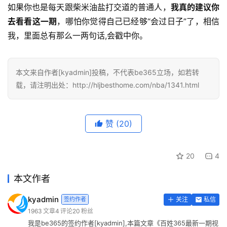
如果你也是每天跟柴米油盐打交道的普通人，
我真的建议你
去看看这一期
，哪怕你觉得自己已经够“会过日子”了，相信
我，里面总有那么一两句话,会戳中你。
本文来自作者[kyadmin]投稿，不代表be365立场，如若转
载，请注明出处：http://hljbesthome.com/nba/1341.html
赞
(20)
20
4
本文作者
kyadmin
签约作者
关注
私信
1963
文章
4
评论
20
粉丝
我是be365的签约作者[kyadmin],本篇文章《百姓365最新一期视