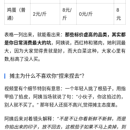
鸡蛋（普
8元/
8
2元/斤
0元/斤
通）
斤
元
表格一列出来，就能看出来：
那些标价虚高的品类，其实都
是你日常消费最大的坑
，阿姨说，西红柿和猪肉，她利润最
大，因为大家觉得贵就是好，而大白菜这种，大家心里有
数,标高了没人买。
摊主为什么不喜欢你“捏来捏去”？
视频里有个细节特别有意思：一个年轻人挑了根茄子，用指
甲掐了掐皮，阿姨当场就说了句：“小伙子，你这掐过的，
别人就不买了。” 那年轻人还挺不高兴,觉得摊主态度差。
阿姨后来对着镜头解释：
“不是不让你看新鲜不新鲜，而是
你掐出来的印子，放不回去，这根茄子如果不马上卖掉，到