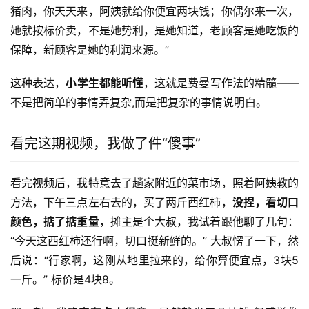
猪肉，你天天来，阿姨就给你便宜两块钱；你偶尔来一次，
她就按标价卖，不是她势利，是她知道，老顾客是她吃饭的
保障，新顾客是她的利润来源。”
这种表达，
小学生都能听懂
，这就是费曼写作法的精髓——
不是把简单的事情弄复杂,而是把复杂的事情说明白。
看完这期视频，我做了件“傻事”
看完视频后，我特意去了趟家附近的菜市场，照着阿姨教的
方法，下午三点左右去的，买了两斤西红柿，
没捏，看切口
颜色，掂了掂重量
，摊主是个大叔，我试着跟他聊了几句：
“今天这西红柿还行啊，切口挺新鲜的。” 大叔愣了一下，然
后说：“行家啊，这刚从地里拉来的，给你算便宜点，3块5
一斤。” 标价是4块8。