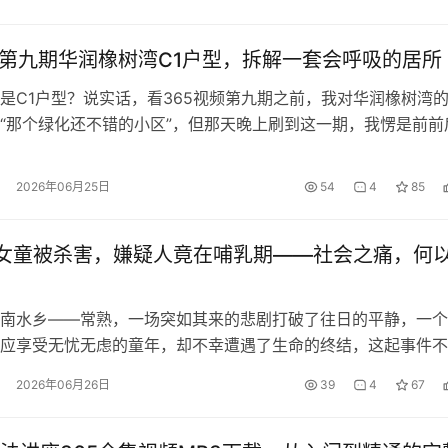
频第九期华润橡树湾C1户型，拆解一套会呼吸的居所
是C1户型？说实话，看365视频第九期之前，我对华润橡树湾
“那个绿化还不错的小区”，但那天晚上刷到这一期，我愣是前前
—...
2026年06月25日
54
4
85
女童被杀害，嫌疑人竟在哺乳期——社会之痛，何
南水乡——常熟，一场突如其来的悲剧打破了往日的平静，一个
应享受无忧无虑的童年，却不幸遭遇了生命的终结，这起事件不
入深深...
2026年06月26日
39
4
67