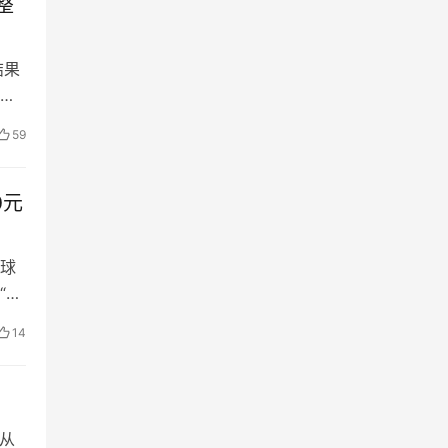
整
结果
去
59
0元
球
“世
14
从