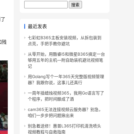
Search
剧了
最近发表
七彩虹B365主板安装视频，从拆包装到
加残
点亮，手把手教你避坑
从零开始，用酷睿i5和微星B365搞定一台
够用五年的主机—附自助装机避坑视频笔
记
用Golang写个一年365天完整版视频管理
器？我跟你说，这事儿还真行
一周年插蜡烛视频365，我用Go语言写了
个程序，把时间酿成了酒
cam365无法连接视频云服务器？别急，
咱们一步步把问题揪出来
别急着送修！惠普L365打印机清洗喷头
视频教程与自救指南