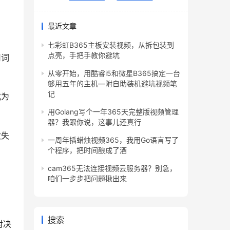
最近文章
七彩虹B365主板安装视频，从拆包装到
点亮，手把手教你避坑
用词
从零开始，用酷睿i5和微星B365搞定一台
够用五年的主机—附自助装机避坑视频笔
记
成为
用Golang写个一年365天完整版视频管理
器？我跟你说，这事儿还真行
次失
一周年插蜡烛视频365，我用Go语言写了
个程序，把时间酿成了酒
cam365无法连接视频云服务器？别急，
咱们一步步把问题揪出来
搜索
对决