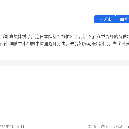
关注
私
,本篇文章《韩媒集体慌了，连日本队都不帮忙》主要讲述了:在世界杯的绿茵
而当韩国队在小组赛中遭遇连环打击，未能如预期般出线时，整个韩
1970年01月01日
18
4
33