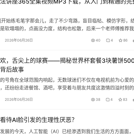
法讲座365全集视频MP3下载，从入门到精通的完
刚开始练毛笔字那会儿，走了不少弯路，盲目临帖、模仿字形，
是软塌塌的，点画没力度，结构也松散，后来一个老师傅推荐我
师的讲座，他...
2026年06月26日
40
4
86
欢，舌尖上的球赛——揭秘世界杯套餐3块薯饼50
背后故事
的号角在全球范围内响起，无数球迷们不仅在电视机前为心爱的
，还纷纷走进餐馆、酒吧，享受着与朋友共度这激情四溢时刻的
一种名为“...
2026年06月26日
38
4
83
看待AI脸引发的生理性厌恶？
发展的今天，人工智能（AI）已经渗透到我们生活的方方面面，