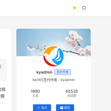
般
kyadmin
签约作者
be365签约作者 - kyadmin
出线
1990
65535
供预
文章
阅读数
关注
留言