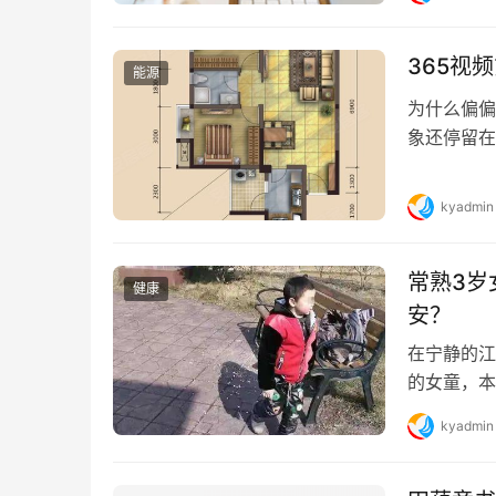
365视
能源
为什么偏偏
象还停留在
后看了三遍—
kyadmin
常熟3岁
健康
安？
在宁静的江
的女童，本
让整个社区陷
kyadmin