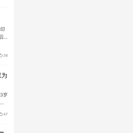
的印
后
36
以为
3岁
仅
47