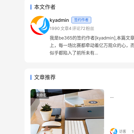
本文作者
kyadmin
签约作者
1990
文章
4
评论
72
粉丝
我是be365的签约作者[kyadmin]
上，每一场比赛都牵动着亿万观众的心，
似乎都陷入了前所未有...
文章推荐
未命名
...
访客