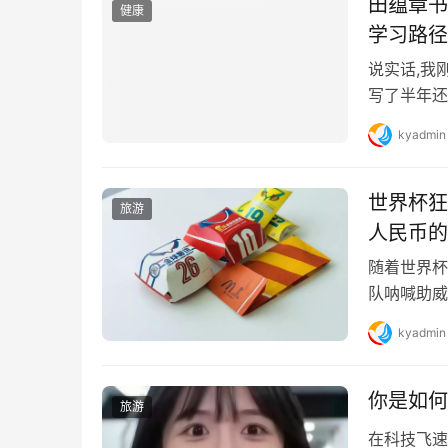
田蕴章书
健康
学习路径
说实话,我
写了半年还
看田蕴章老
kyadmin
世界杯狂
旅游
人民币的
随着世界杯
队呐喊助威
界杯套餐”，
kyadmin
你是如何
旅游
在科技飞速