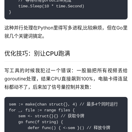
    // 等待所有goroutine完成

    time.Sleep(10 * time.Second)

}
这种并行处理在Python里得写多进程,比较麻烦，但在Go里
就几个关键词搞定。
优化技巧：别让CPU跑满
写工具的时候我犯过一个错误：一股脑把所有视频丢给
goroutine处理，结果CPU直接飙到100%，电脑卡得连鼠
标都动不了，后来加了信号量控制并发数：
sem := make(chan struct{}, 4) // 最多4个同时运行

for _, file := range files {

    sem <- struct{}{} // 获取令牌

    go func(f string) {

        defer func() { <-sem }() // 释放令牌
