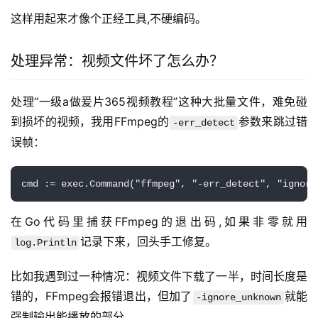
这样用起来才像个正经工具,不硬编码。
处理异常：视频文件坏了怎么办？
处理“一级a做爰片365视频教程”这种大批量文件，难免碰
到损坏的视频，我用FFmpeg的
参数来跳过错
-err_detect
误帧：
cmd := exec.Command("ffmpeg", "-err_detect", "ignore
在Go代码里捕获FFmpeg的退出码,如果非零就用
记录下来，回头手工修复。
log.Println
比如我遇到过一种情况：视频文件下载了一半，时间长度是
错的，FFmpeg会报错退出，但加了
就能
-ignore_unknown
强制输出能播放的部分。