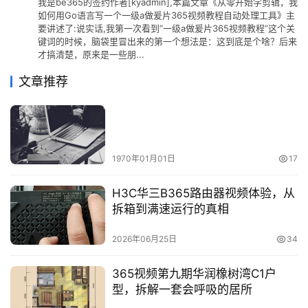
我是be365的签约作者[kyadmin],本篇文章《从零开始学剪辑，我
如何用Go语言写一个一级a做爰片365视频教程自动处理工具》主
要讲述了:说实话,我第一次看到“一级a做爰片365视频教程”这个关
键词的时候，脑袋里冒出来的第一个想法是：这到底是个啥？后来
才搞清楚，原来是一些朋...
文章推荐
1970年01月01日
17
H3C华三B365路由器视频体验，从
拆箱到满速运行的真相
2026年06月25日
34
365视频第九期华润橡树湾C1户
型，拆解一套会呼吸的居所