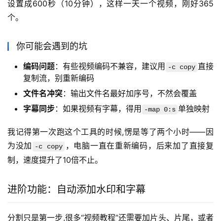
设置成600秒（10分钟），这样一天一个视频，刚好365
个。
你可能会遇到的坑
编码问题
：有些视频编码不兼容，建议用
直接
-c copy
复制流，别重新编码
文件名冲突
：输出文件名最好加序号，不然会覆盖
字幕同步
：如果视频有字幕，得用
单独映射
-map 0:s
我记得第一次跑这个工具的时候,愣是等了两个小时——因
为没加
，电脑一直在重新编码，后来加了直接复
-c copy
制，速度提升了10倍不止。
进阶功能：自动添加水印和字幕
分割只是第一步,很多“视频教程”还需要加片头、片尾，或者