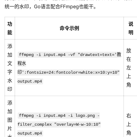
统一的水印，Go语言配合FFmpeg也能干。
功
说
命令示例
能
明
添
放
加
ffmpeg -i input.mp4 -vf "drawtext=text='教
在
文
程水
左
字
印':fontsize=24:fontcolor=white:x=10:y=10"
上
水
output.mp4
角
印
添
加
右
ffmpeg -i input.mp4 -i logo.png -
图
上
filter_complex "overlay=W-w-10:10"
片
角
output.mp4