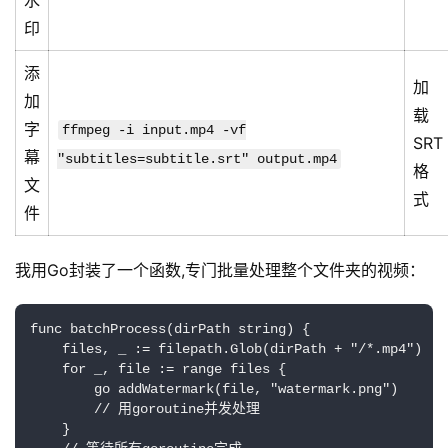
水
印
添
加
加
载
字
ffmpeg -i input.mp4 -vf
SRT
幕
"subtitles=subtitle.srt" output.mp4
格
文
式
件
我用Go封装了一个函数,专门批量处理整个文件夹的视频：
func batchProcess(dirPath string) {

    files, _ := filepath.Glob(dirPath + "/*.mp4")

    for _, file := range files {

        go addWatermark(file, "watermark.png")

        // 用goroutine并发处理

    }
