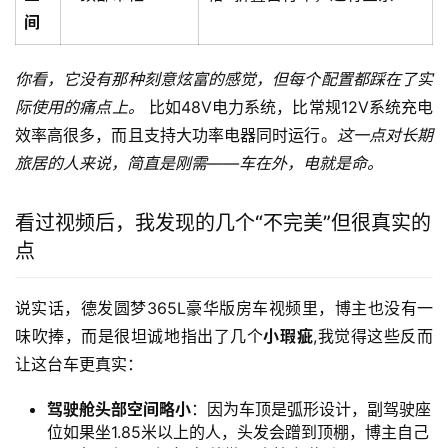
间
你看，它没有那种刻意炫富的感觉，但每个配置都踩在了实
际使用的痛点上。
 比如48V电力系统，比常规12V系统充电
效率高很多，而且支持大功率电器同时运行。
这一点对长期
旅居的人来说，简直是刚需——车在外，电就是命。
看过视频后，我发现的几个“不完美”但很真实的
点
说实话，德发圆梦365L豪华版房车视频里，博主也没有一
味吹捧，而是很坦诚地指出了几个
小瑕疵
,我觉得这些反而
让这台车更真实：
驾驶舱头部空间略小
：因为车顶是弧形设计，副驾驶座
位如果坐1.85米以上的人，头发会蹭到顶棚，博主自己