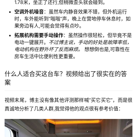
1.78米，坐正了还行,但稍微歪头就会碰到。
空调外机噪音
：虽然车内静音效果不错，但外机运行
时，车外能听到“嗡嗡”声，晚上在营地停车休息时，如
果旁边有人,可能会觉得有点吵。
拓展机构需要手动操作
：虽然操作很轻松，但毕竟不是
电动一键展开。
不过博主说，手动的好处是故障率低，
电动机构在野外坏了反而麻烦。
想想倒也是,可靠性在
房车生活中比便利性更重要。
什么人适合买这台车？视频给出了很实在的答
案
视频末尾，博主没有像其他评测那样喊“买它买它”，而是很
真诚地分析了几类人群,我觉得他的观点很有参考价值：