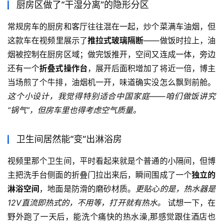
厨房区做了“干湿分离”的隐形分区
常规房车的厨房和客厅往往混在一起，炒个菜满车油烟，但
这款车在视频里展示了
推拉式玻璃隔断
——做饭时拉上，油
烟被控制在厨房区域；做完饭推开，空间又连成一体，旁边
还有一个
折叠式操作台
，展开后面积增加了将近一倍，博主
当场煎了个牛排，油烟机一开，味道确实没怎么飘到前舱。
这个小设计，我觉得特别适合中国家庭——咱们做饭讲究
“锅气”，但房车里也得考虑空气质量。
卫生间居然能“变”出淋浴房
视频里那个卫生间，平时看起来就是个普通的小隔间，但博
主把洗手台侧面的折叠门拉出来后，瞬间围成了一个
独立的
淋浴空间
，地面是防滑的磨砂材质。
更贴心的是，热水器是
12V直流即热式的，不用等，打开就有热水。
 试想一下，在
野外跑了一天后，能洗个痛快的热水澡,那感觉跟住酒店也