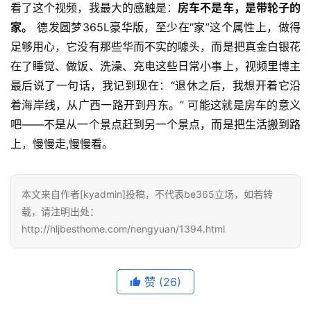
看了这个视频，我最大的感触是：
房车不是车，是带轮子的
家。
 德发圆梦365L豪华版，至少在“家”这个属性上，做得
足够用心，它没有那些华而不实的噱头，而是把真金白银花
在了睡觉、做饭、洗澡、充电这些日常小事上，视频里博主
最后说了一句话，我记到现在：“退休之后，我想开着它沿
着海岸线，从广西一路开到丹东。” 可能这就是房车的意义
吧——不是从一个景点赶到另一个景点，而是把生活搬到路
上，慢慢走,慢慢看。
本文来自作者[kyadmin]投稿，不代表be365立场，如若转
载，请注明出处：
http://hljbesthome.com/nengyuan/1394.html
赞
(26)