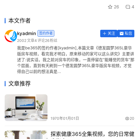
26
4
本文作者
kyadmin
签约作者
关注
私信
2002
文章
4
评论
26
粉丝
我是be365的签约作者[kyadmin],本篇文章《德发圆梦365L豪华
版房车视频，看完我才明白，原来移动的家可以这么讲究》主要讲
述了:说实话，我之前对房车的印象，一直停留在“能睡觉的货车”那
个层面，直到有天刷到一个德发圆梦365L豪华版房车视频，才觉
得自己以前的想法真是...
文章推荐
1970年01月01日
20
探索健康365全集视频，您的日常健