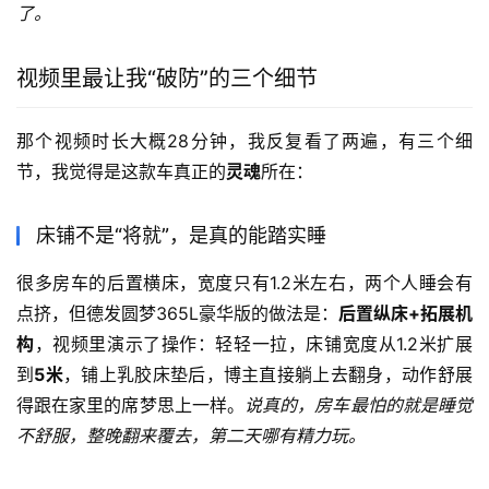
了。
视频里最让我“破防”的三个细节
那个视频时长大概28分钟，我反复看了两遍，有三个细
节，我觉得是这款车真正的
灵魂
所在：
床铺不是“将就”，是真的能踏实睡
很多房车的后置横床，宽度只有1.2米左右，两个人睡会有
点挤，但德发圆梦365L豪华版的做法是：
后置纵床+拓展机
构
，视频里演示了操作：轻轻一拉，床铺宽度从1.2米扩展
到
5米
，铺上乳胶床垫后，博主直接躺上去翻身，动作舒展
得跟在家里的席梦思上一样。
说真的，房车最怕的就是睡觉
不舒服，整晚翻来覆去，第二天哪有精力玩。