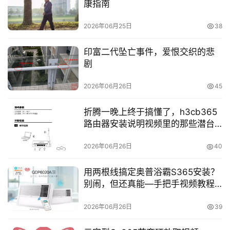
康指南
2026年06月25日
38
印富二代坠亡事件，爱恨交织的悲
剧
2026年06月26日
45
折腾一晚上终于搞懂了，h3cb365
路由器安装说明视频里的那些潜台
词
2026年06月26日
40
用两根线搞定奥普浴霸S365安装？
别闹，但还真能—手把手视频教程
级拆解
2026年06月26日
39