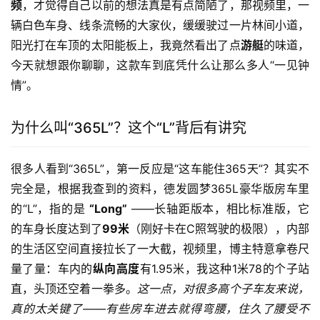
频
，才觉得自己以前的想法真是有点简陋了，那视频里，一
辆白色车身、线条流畅的大家伙，缓缓驶过一片林间小道，
阳光打在车顶的太阳能板上，我竟然看出了点
游艇
的味道，
今天就想跟你聊聊，这款车到底凭什么让那么多人“一见钟
情”。
为什么叫“365L”？这个“L”背后有讲究
很多人看到“365L”，第一反应是“这车能住365天”？其实不
完全是，根据我查到的资料，德发圆梦365L豪华版房车里
的“L”，指的是 
“Long”
 ——长轴距版本，相比标准版，它
的车身长度达到了
99米
（刚好卡在C照驾驶的极限），内部
的生活区空间直接拉长了一大截，视频里，博主特意拿卷尺
量了量：车内的
纵向高度
有1.95米，我这种1米78的个子站
直，头顶还空着一拳多。
这一点，对很多高个子车友来说，
真的太关键了——有些房车进去就得弯腰，住久了腰受不