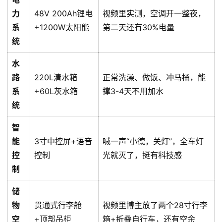
力
48V 200Ah锂电
视频里实测，空调开一整夜，
系
+1200W太阳能
第二天还有30%电量
统
水
路
220L清水箱
正常洗澡、做饭、冲马桶，能
系
+60L灰水箱
撑3-4天不用加水
统
智
能
3寸中控屏+语音
喊一声“小德，关灯”，全车灯
控
控制
光就灭了，挺有科技感
制
储
物
贯通式行李舱
视频里博主放了两个28寸行李
空
+顶部吊柜
箱+折叠自行车，还有空余