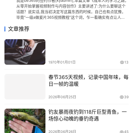
我是be365的签约作者[kyadmin],本篇文章《成年人的学习之路，
从零开始掌握视频制作与内容创作》主要讲述了:为什么要聊这个
话题？说实话,我当初决定写这篇东西的时候，自己也有点犹豫，
毕竟“一级a做爰片365视频教程”这个词，乍一看确实有点让人...
文章推荐
1970年01月01日
13
春节365天视频，记录中国年味，每
日一帧的温暖
2026年06月25日
39
钓友暴雨夜钓到118斤巨型青鱼，一
场惊心动魄的垂钓奇遇
2026年06月26日
45