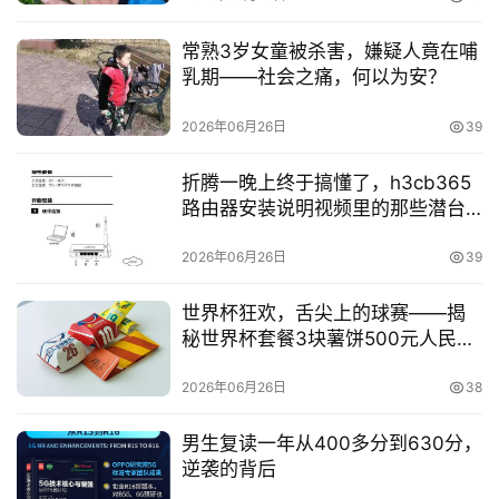
常熟3岁女童被杀害，嫌疑人竟在哺
乳期——社会之痛，何以为安？
2026年06月26日
39
折腾一晚上终于搞懂了，h3cb365
路由器安装说明视频里的那些潜台
词
2026年06月26日
39
世界杯狂欢，舌尖上的球赛——揭
秘世界杯套餐3块薯饼500元人民币
的背后故事
2026年06月26日
38
男生复读一年从400多分到630分，
逆袭的背后