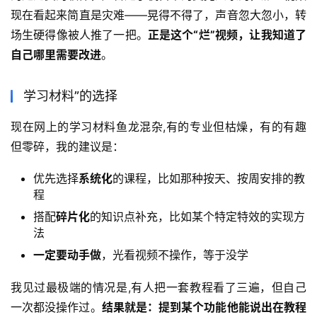
现在看起来简直是灾难——晃得不得了，声音忽大忽小，转
场生硬得像被人推了一把。
正是这个“烂”视频，让我知道了
自己哪里需要改进
。
学习材料”的选择
现在网上的学习材料鱼龙混杂,有的专业但枯燥，有的有趣
但零碎，我的建议是：
优先选择
系统化
的课程，比如那种按天、按周安排的教
程
搭配
碎片化
的知识点补充，比如某个特定特效的实现方
法
一定要动手做
，光看视频不操作，等于没学
我见过最极端的情况是,有人把一套教程看了三遍，但自己
一次都没操作过。
结果就是：提到某个功能他能说出在教程