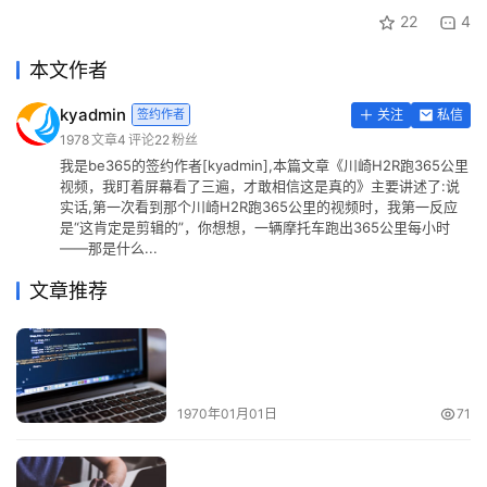
22
4
本文作者
kyadmin
签约作者
关注
私信
1978
文章
4
评论
22
粉丝
我是be365的签约作者[kyadmin],本篇文章《川崎H2R跑365公里
视频，我盯着屏幕看了三遍，才敢相信这是真的》主要讲述了:说
实话,第一次看到那个川崎H2R跑365公里的视频时，我第一反应
是“这肯定是剪辑的”，你想想，一辆摩托车跑出365公里每小时
——那是什么...
文章推荐
1970年01月01日
71