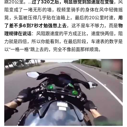
跳20公里。…
过了320之后，明显感觉到加速度在变慢
，风
阻变成了一堵无形的墙，视频里骑手的身体在风中轻微摇
晃，头盔被压得几乎贴在油箱上，最后的20公里时速，
用
了差不多6到7秒才勉强憋上去
，这不是车不够力，而是
物
理规律在说话
：风阻跟速度的平方成正比，速度快两倍，阻
力就是四倍，所以你能看到，在最后阶段，车速表的数字是
以“一格一格”跳上去的，完全不像前面那样顺滑。