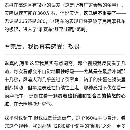
表盘在高速区有微小的误差（这是所有厂家会留的余量），
实际极速可能在360左右，但说实话，
这已经不重要了
——
无论是365还是360，这辆车的表现已经突破了民用摩托车
的极限，进入了“准赛车”甚至“超跑”范畴。
看完后，我最真实感受：敬畏
说真的,写到这里我其实有点词穷，那个视频我反复看了几
遍，每次看都会不自觉地
屏住呼吸
——尤其是在最后冲刺那
十几秒，风噪大到几乎盖过了引擎声，骑手的头盔在镜头里
剧烈抖动，但车速表还在持续往上走，那种感觉不像在看一
辆摩托车，更像在看一颗
裹着碳纤维和铝合金的愤怒的心
脏
，在无情地撕开空气。
我平时也骑车,但也就是普通街车，跑个160就手心冒汗，看
完这个视频，我对那辆H2R和那个骑手的“佩服”之外，更多