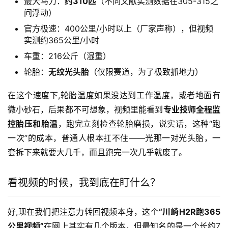
最大马力：
约310匹
（不同文献实测数据在305-315之
间浮动）
官方极速：400公里/小时以上（厂家声称），但视频
实测约365公里/小时
车重：216公斤（湿重）
轮胎：
无纹光头胎
（仅限赛道，为了极致抓地力）
在这个速度下,轮胎温度如果没达到工作温度，或者地面有
微小砂石，后果都不可想象，视频里能看到
专业技师全程监
控胎压和胎温
，跑完立刻检查轮胎磨损，说实话，这种“跑
一次”的成本，普通人根本扛不住——光那一对光头胎，一
套拆下来就要大几千，而且跑完一次几乎就废了。
看视频的时候，我到底在盯什么？
好,现在我们把注意力转回视频本身，这个
“川崎H2R跑365
公里视频”
在网上其实有几个版本，但最知名的是一个长约7