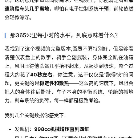
说，这玩意儿推重比高得离谱，在视频里，你能清楚看到
加
速阶段车头几乎离地
，哪怕有电子控制系统干预，前轮依然
会轻微漂浮。
那365公里每小时的水平，到底意味着什么？
我找到了这个视频的完整版本,画质不算特别好，但足够看
清楚仪表盘上的数字，骑手全副武装，身体完全趴在油箱
上，风阻压得他头盔几乎抬不起来，从起步到极速，整个过
程大约花了
40秒左右
，你注意，这不仅仅是“跑得快”的问
题，更关键的是
稳定性和散热
——这么高的速度下，风阻会
把人的身体往后撕扯，车子本身的平衡系统、轮胎的抓地
力、刹车系统的负荷，每一样都是极致考验。
我列几个关键数据你感受下：
发动机：
998cc机械增压直列四缸