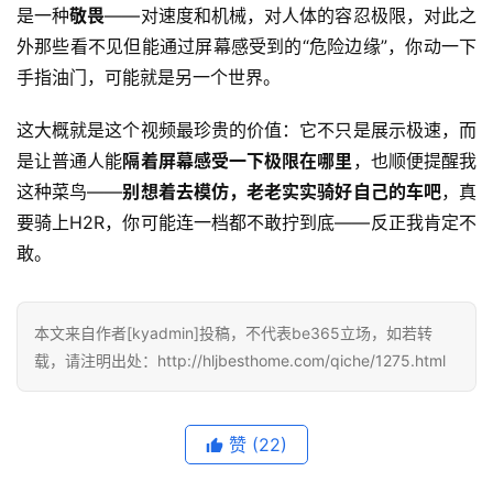
是一种
敬畏
——对速度和机械，对人体的容忍极限，对此之
外那些看不见但能通过屏幕感受到的“危险边缘”，你动一下
手指油门，可能就是另一个世界。
这大概就是这个视频最珍贵的价值：它不只是展示极速，而
是让普通人能
隔着屏幕感受一下极限在哪里
，也顺便提醒我
这种菜鸟——
别想着去模仿，老老实实骑好自己的车吧
，真
要骑上H2R，你可能连一档都不敢拧到底——反正我肯定不
敢。
本文来自作者[kyadmin]投稿，不代表be365立场，如若转
载，请注明出处：http://hljbesthome.com/qiche/1275.html
赞
(22)