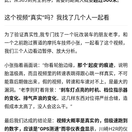
此，从365到完全刹停，需要的距离大概要
超过500米
。
这个视频“真实”吗？我找了几个人一起看
为了验证真实性,我专门找了一个玩改装车的朋友老李，和
一个之前跑过赛道的摩托车技师小张，一起看了这个视频，
我们三个人边看边暂停、放大分析。
小张指着画面说：“你看轮胎边缘，
那个‘起皮’的痕迹
，说明
胎温极高，而且视频里的转速表跳得跟心跳一样真实，不可
能靠后期做出来，假的视频，转速和车速对不上，是最大的
漏洞。”老李则盯着背景：“
刹车灯点亮的时机、档位指示器
的变化、排气声浪的变化
，这几样东西对位得严丝合缝，造
假成本太高了，没人会这么干。”
最后我们达成的结论是：
视频大概率是真实的，但极速跑到
的数字，应该是“GPS测速”而非仪表盘显示
，川崎H2R的仪