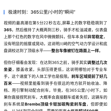
极速时刻：365公里/小时的“瞬间”
视频的最高潮在第5分22秒左右,屏幕上的数字稳稳跳到了
365
，然后维持了大概两到三秒，骑手才松油减速，仪表盘
上那个红色的数字在风中微微颤抖，但车本身却
异常稳定
，
没有明显的摇摆或晃动，这说明川崎的空气动力学设计和底
盘调校达到了顶级水平——
整台车像被钉在路面上一样
。
但你仔细看会发现：在达到365之前，骑手其实
调整过几次
坐姿
，膝盖收紧，头部压得更低，这说明哪怕对于专业车
手，这个速度下的人体工学也是极限。
刹车区域提前了好几
百米
——视频里能看到骑手在很远的地方就开始收油、降
档、用引擎制动配合刹车，毕竟，在365公里/小时下，如
果你直接捏死刹车，大概率会直接翻车或者失控，这辆车的
刹车系统是
Brembo顶级卡钳加碳陶瓷刹车盘
，但即便如