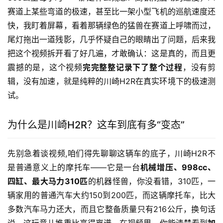
赛道上某些弯道的极速，甚至比一架小型飞机的巡航速度还
快，我盯着屏幕，看着那辆绿色的猛兽在赛道上呼啸而过，
尾灯拖出一道残影，几乎怀疑自己的眼睛出了问题，后来我
把这个视频拆开看了好几遍，才敢确认：这是真的，而且更
震撼的是，这个视频
完完整整记录下了整个过程
，没有剪
辑，没有加速，就是纯粹的川崎H2R在真实环境下的极速测
试。
为什么是川崎H2R？这车到底有多“变态”
先别急着谈视频,咱们得先聊聊这辆车的底子，川崎H2R不
是普通意义上的摩托车——它是一台
机械增压、998cc、
四缸、最大马力310匹
的机器怪兽，你没看错，310匹，一
辆家用的普通汽车大约150到200匹，而这辆摩托车，比大
多数汽车马力还大，而且它整备质量只有216公斤，换句话