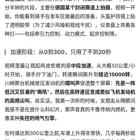
分半钟的片段，主要在
德国某个封闭赛道上拍摄
，视频一开
始，你能看到骑手在发车区做最后的准备，头盔护目镜上贴
了透明胶带（为了减少风噪和视线干扰），仪表盘上亮着各
种灯——包括牵引力控制、动力模式、起步控制等。
加速阶段：从0到300，只用了不到20秒
视频里最让我起鸡皮疙瘩的是
中段加速
，从大概50公里/小
时开始，骑手拧下油门，转速瞬间飙升到
接近15000转
，
川崎那台机械增压发动机的
啸叫声
穿透整个屏幕：
先是一阵
低沉又狂暴的“嘶吼”，然后在高转速区变成类似飞机发动机
的高频尖叫
，说实话，我第一次听的时候，女朋友从隔壁问
我是不是在放什么科幻片，那声音真的不像传统内燃机，更
像某种
失控的喷气引擎
。
在时速达到300公里之前,车速上升得非常快，几乎每两秒就