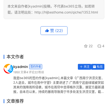
本文来自作者[kyadmin]投稿，不代表be365立场，如若转
载，请注明出处：http://hljbesthome.com/qiche/1352.html
赞
(22)
22
4
本文作者
kyadmin
签约作者
关注
私信
1950
文章
4
评论
22
粉丝
我是be365的签约作者[kyadmin],本篇文章《广西南宁洪涝灾害，
2人逝去，城市在雨中守望》主要讲述了:广西南宁这座绿城被突如
其来的强降雨所侵袭，城市在雨帘中显得格外沉重，据官方最新通
报，自本月以来，持续的暴雨导致南宁市多处发生洪涝灾害，截...
文章推荐