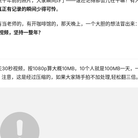
张十年前的照片，大家瞬间炸了——谁还记得那会儿在干嘛？有
真正有记录的瞬间少得可怜
。
，有当老师的，有开咖啡馆的，那天晚上，一个大胆的想法冒出来
视频，坚持一整年？
秒视频，按1080p算大概10MB，10个人就是100MB一天，
？注意，这是经过压缩的，如果大家随手拍不加处理,轻松翻三倍