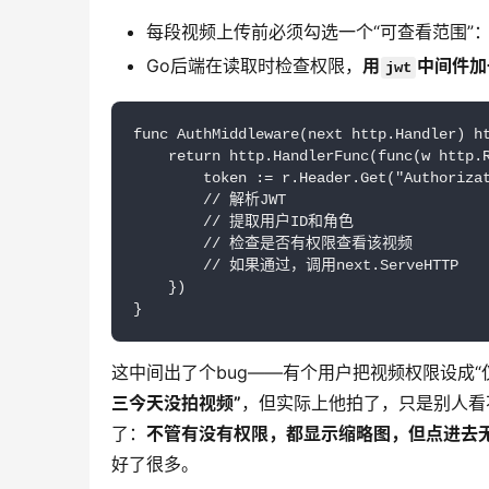
每段视频上传前必须勾选一个“可查看范围”
Go后端在读取时检查权限，
用
中间件加
jwt
func AuthMiddleware(next http.Handler) ht
    return http.HandlerFunc(func(w http.R
        token := r.Header.Get("Authorizat
        // 解析JWT

        // 提取用户ID和角色

        // 检查是否有权限查看该视频

        // 如果通过，调用next.ServeHTTP

    })

}
这中间出了个bug——有个用户把视频权限设成
三今天没拍视频”
，但实际上他拍了，只是别人看
了：
不管有没有权限，都显示缩略图，但点进去无
好了很多。