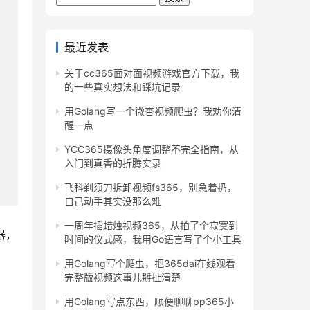
最近发表
关于cc365面对面视频游戏官方下载，我
的一些真实想法和踩坑记录
用Golang写一个微杏视频爬虫？我劝你清
醒一点
YCC365摄像头角度调整不完全指南，从
入门到真香的折腾实录
飞科剃须刀拆卸视频fs365，别急着扔，
自己动手其实没那么难
一周年插蜡烛视频365，从拍了个寂寞到
器，
时间的仪式感，我用Go语言写了个小工具
用Golang写个爬虫，把365dai在线观看
完整版视频这事儿掰扯清楚
用Golang写点东西，顺便聊聊pp365小