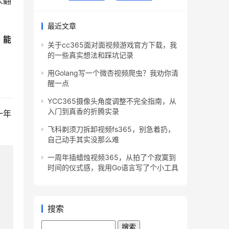
人翻
最近文章
：
能
关于cc365面对面视频游戏官方下载，我
的一些真实想法和踩坑记录
用Golang写一个微杏视频爬虫？我劝你清
醒一点
YCC365摄像头角度调整不完全指南，从
入门到真香的折腾实录
一年
。
飞科剃须刀拆卸视频fs365，别急着扔，
自己动手其实没那么难
一周年插蜡烛视频365，从拍了个寂寞到
时间的仪式感，我用Go语言写了个小工具
搜索
Search