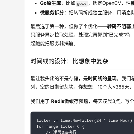
Go原生库
：比如
，绑定OpenCV，性
gocv
微服务拆分
：把转码拆成独立服务，用消息
最后选了第一种，但做了个优化——
转码不阻塞
码服务异步拉取处理，处理完再挪到“已完成”桶，
起跑能把服务器搞崩。
时间线的设计：比想象中复杂
最让我头疼的不是存储，是
时间线的呈现
，我们
列，空的日期留灰块，你想想，10个人×365天
我们用了 
Redis做缓存预热
，每天凌晨3点，写个
ticker := time.NewTicker(24 * time.Hour)

for range ticker.C {

    // 凌晨3点执行
