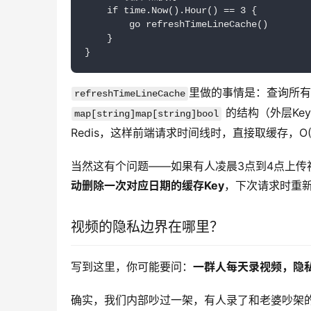
    if time.Now().Hour() == 3 {

        go refreshTimeLineCache()

    }

}
refreshTimeLineCache
 的结构（外层Ke
map[string]map[string]bool
Redis，这样前端请求时间线时，直接取缓存，O(
当然这有个问题——如果有人凌晨3点到4点上传
动删除一次对应日期的缓存Key
，下次请求时重新
视频的隐私边界在哪里？
写到这里，你可能要问：
一群人每天录视频，隐
确实，我们内部吵过一架，有人录了和老婆吵架