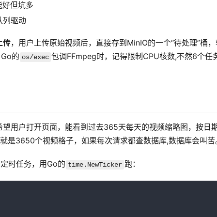
能好但坑多
队列驱动
上传
，用户上传原始视频后，直接存到MinIO的一个“待处理”桶，
Go的
包调FFmpeg时，记得限制CPU核数,不然6个任
os/exec
希望用户打开页面，能看到过去365天每天的视频缩略图，按日
，就是3650个视频格子，如果每次请求都查数据库,数据库会叫苦
定时任务，用Go的
跑：
time.NewTicker