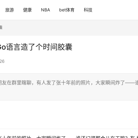
旅游
健康
NBA
bet体育
科技
囊
Go语言造了个时间胶囊
26
朋友在群里瞎聊，有人发了张十年前的照片，大家瞬间炸了——