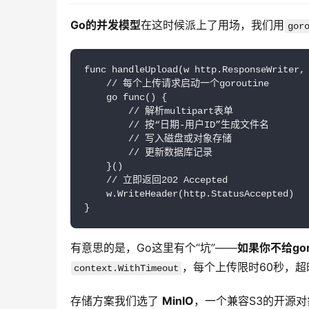
Go的并发模型
在这时候派上了用场，我们用
gor
func handleUpload(w http.ResponseWriter, 
    // 每个上传请求启动一个goroutine

    go func() {

        // 解析multipart表单

        // 按“日期-用户ID”生成文件名

        // 写入磁盘或对象存储

        // 更新数据库记录

    }()

    // 立即返回202 Accepted

    w.WriteHeader(http.StatusAccepted)

}
有意思的是，Go这里有个“坑”——
如果你不给go
，每个上传限时60秒，超时直
context.WithTimeout
存储方案我们选了 
MinIO
，一个兼容S3的开源