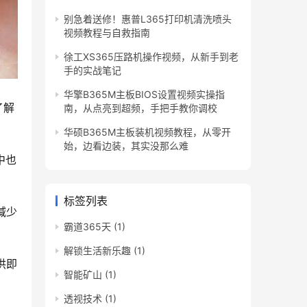
别急着送修！惠普L365打印机清洗喷头
视频教程与自救指南
徐工XS365压路机操作视频，从新手到老
手的实战笔记
华擎B365M主板BIOS设置视频实操指
了解
南，从点亮到超频，手把手教你调校
华硕B365M主板装机视频教程，从零开
始，边看边装，其实没那么难
中也
标签列表
减少
霸道365天
(1)
解锁生活新乐趣
(1)
供即
智能矿山
(1)
透视技术
(1)