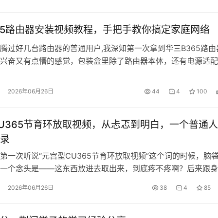
65路由器安装视频教程，手把手教你搞定家庭网络
腾过好几台路由器的普通用户,我深知第一次拿到华三B365路由
兴奋又有点懵的感觉，包装盒里除了路由器本体，还有电源适配
线，以及一张...
2026年06月26日
44
4
100
U365节育环放取视频，从忐忑到明白，一个普通
录
第一次听说“元宫型CU365节育环放取视频”这个词的时候，脑
一个念头是——这东西放进去取出来，到底疼不疼啊？后来跟身
发现大...
2026年06月26日
38
4
85