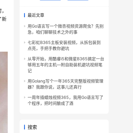
时，
最近文章
了新
用Go语言写一个微杏视频资源爬虫？先别
急，咱们聊聊技术之外的事
七彩虹B365主板安装视频，从拆包装到
点亮，手把手教你避坑
从零开始，用酷睿i5和微星B365搞定一台
够用五年的主机—附自助装机避坑视频笔
记
用Golang写个一年365天完整版视频管理
器？我跟你说，这事儿还真行
一周年插蜡烛视频365，我用Go语言写了
个程序，把时间酿成了酒
搜索