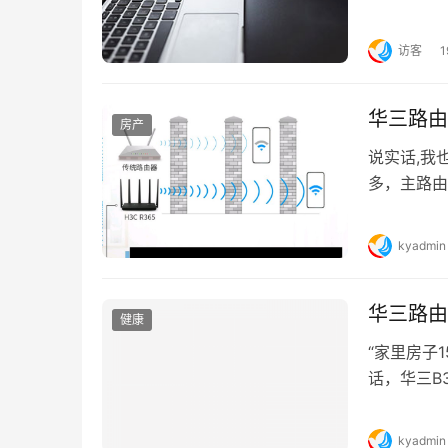
访客
华三路由
房产
说实话,我
多，主路由
行，后来朋
kyadmin
华三路由
健康
“家里房子
话，华三B
不懂说明书.
kyadmin