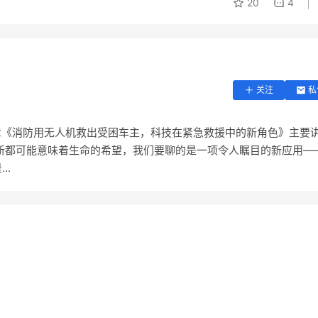
20
4
关注
私
,本篇文章《消防用无人机救出受困车主，科技在紧急救援中的新角色》主要
新都可能意味着生命的希望，我们要聊的是一项令人瞩目的新应用—
..