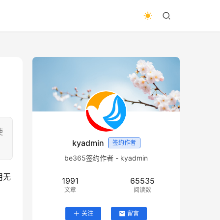
使
kyadmin
签约作者
be365签约作者 - kyadmin
用无
1991
65535
文章
阅读数
关注
留言