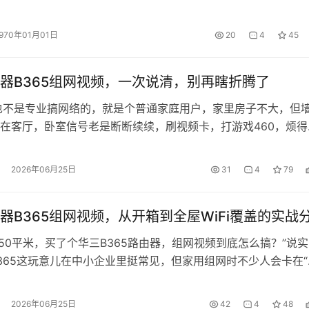
1970年01月01日
20
4
45
器B365组网视频，一次说清，别再瞎折腾了
也不是专业搞网络的，就是个普通家庭用户，家里房子不大，但
在客厅，卧室信号老是断断续续，刷视频卡，打游戏460，烦得
友推荐了华三...
2026年06月25日
31
4
79
器B365组网视频，从开箱到全屋WiFi覆盖的实战
150平米，买了个华三B365路由器，组网视频到底怎么搞？”说实
365这玩意儿在中小企业里挺常见，但家用组网时不少人会卡在“
..
2026年06月25日
42
4
48