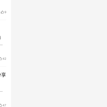
9
墙
不
42
分享
看
47