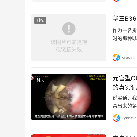
华三B3
科技
作为一名折
时的那种既
器、一根网
kyadmin
元宫型C
科技
的真实记
说实话，我
冒出来的第
几个姐妹聊，
kyadmin