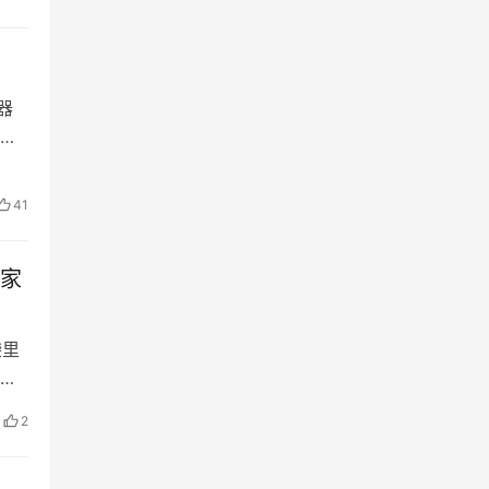
器
41
人家
袋里
边
2