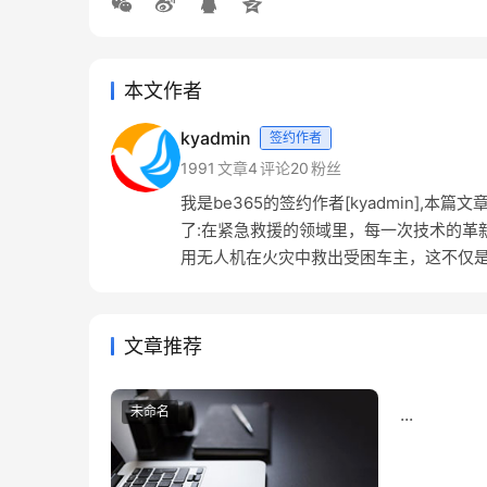
本文作者
kyadmin
签约作者
1991
文章
4
评论
20
粉丝
我是be365的签约作者[kyadmin]
了:在紧急救援的领域里，每一次技术的革
用无人机在火灾中救出受困车主，这不仅是.
文章推荐
未命名
...