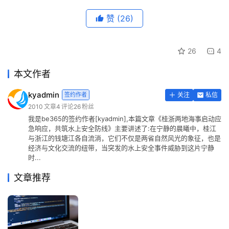
赞
(26)
26
4
本文作者
kyadmin
签约作者
关注
私信
2010
文章
4
评论
26
粉丝
我是be365的签约作者[kyadmin],本篇文章《桂浙两地海事启动应
急响应，共筑水上安全防线》主要讲述了:在宁静的晨曦中，桂江
与浙江的钱塘江各自流淌，它们不仅是两省自然风光的象征，也是
经济与文化交流的纽带，当突发的水上安全事件威胁到这片宁静
时...
文章推荐