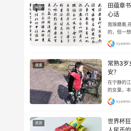
田蕴章书
科技
心话
我琢磨着,
的，但一想
蕴章？为什么
kyadmin
常熟3岁
健康
安？
在宁静的江
的女童，本
让整个社区陷
kyadmin
世界杯狂
旅游
人民币的