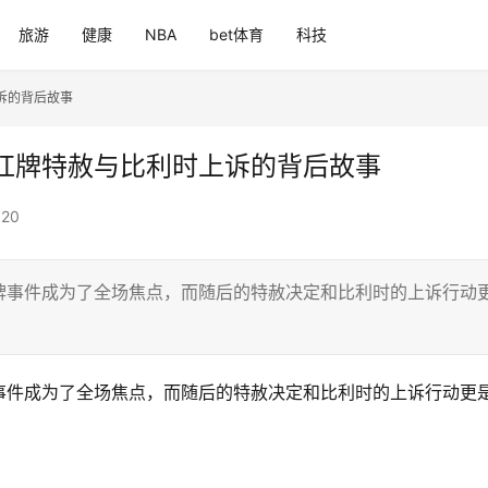
旅游
健康
NBA
bet体育
科技
诉的背后故事
红牌特赦与比利时上诉的背后故事
20
牌事件成为了全场焦点，而随后的特赦决定和比利时的上诉行动
事件成为了全场焦点，而随后的特赦决定和比利时的上诉行动更