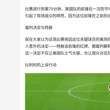
比赛进行到第70分钟，美国队的前锋在一次防
引起了现场观众的哗然，因为这位前锋在之前的
裁判决定与特赦
就在大家以为这场比赛将因这位关键球员的离场
人意外的决定——特赦该前锋的红牌，据裁判解
这一决定不仅让美国队士气大振，也让观众对足
比利时的上诉行动