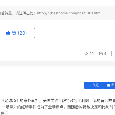
请注明出处：http://hljbesthome.com/nba/1361.html
赞
(20)
20
4
关注
私
,本篇文章《足球场上的意外转折，美国前锋红牌特赦与比利时上诉的背后故
，一场意外的红牌事件成为了全场焦点，而随后的特赦决定和比利时
回...