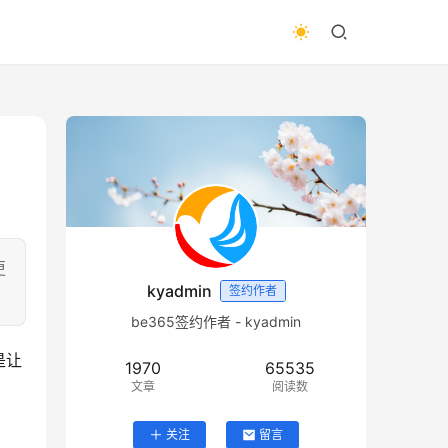
更
kyadmin
签约作者
be365签约作者 - kyadmin
是让
1970
65535
文章
阅读数
关注
留言