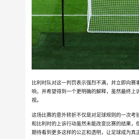
比利时队对这一判罚表示强烈不满，并立即向赛
响，并希望得到一个更明确的解释，虽然最终上
视。
这场比赛的意外转折不仅是对足球规则的一次考
和比利时的上诉行动虽然未能改变比赛的结果，
期待看到更多这样的公正和透明，让足球成为真