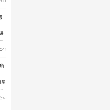
43
房
讲
机，
18
角
有某
正
59