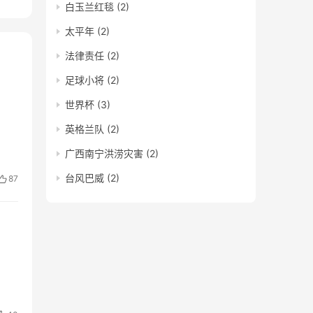
白玉兰红毯
(2)
太平年
(2)
法律责任
(2)
足球小将
(2)
世界杯
(3)
英格兰队
(2)
广西南宁洪涝灾害
(2)
台风巴威
(2)
87